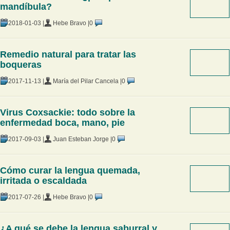
mandíbula?
2018-01-03 |
Hebe Bravo |
0
Remedio natural para tratar las
boqueras
2017-11-13 |
María del Pilar Cancela |
0
Virus Coxsackie: todo sobre la
enfermedad boca, mano, pie
2017-09-03 |
Juan Esteban Jorge |
0
Cómo curar la lengua quemada,
irritada o escaldada
2017-07-26 |
Hebe Bravo |
0
¿A qué se debe la lengua saburral y