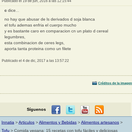
Publicado el 19 de jun, 2016 a las 12:15:44
c
dice...
no hay que abusar de ls derivados d soja blanca
el tofu ademas enfria el cuerpo mucho
y es bastante caro en comparacion cn un plato d cereal
legumbres,
esta combinacion de ceres legs,
aporta tanta proteina como un filete
Publicado el 4 de dic, 2017 a las 13:57:22
Créditos de la imagen
Síguenos
Innatia
>
Articulos
>
Alimentos y Bebidas
>
Alimentos artesanos
>
Tofu
> Comida vegana: 15 recetas con tofu fáciles y deliciosas