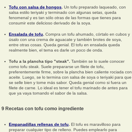
Tofu con salsa de hongos
.
Un tofu preparado laqueado, con
salsa estilo teriyaki y terminado con algunas setas, queda
fenomenal y es tan sólo otras de las formas que tienes para
consumir este delicioso derivado de la soya.
Ensalada de tofu
.
Compra un tofu ahumado, córtalo en cubos y
úsalo con una crema de aguacate y también brotes de soya,
entre otras cosas. Queda genial. El tofu en ensalada queda
realmente bien, el tema es darle un poco de onda.
Tofu a la plancha tipo "steak".
También se lo suele conocer
como tofu steak. Suele prepararse un filete de tofu,
preferentemente firme, sobre la plancha bien caliente rociada con
aceite. Luego, se lo termina con salsa de soya o teriyaki para que
se selle bien y tome más sabor. Queda genial como si fuera un
filete de carne. Lo ideal es tener el tofu marinado de antes para
que ya vaya tomando el sabor de la salsa.
9 Recetas con tofu como ingrediente
Empanadillas rellenas de tofu
.
El tofu es maravilloso para
preparar cualquier tipo de relleno. Puedes emplearlo para