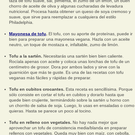
taza de tofu suave, sal, pimienta, el zumo de un limón, un buen
chorro de aceite de oliva y algunas cucharadas de levadura
nutricional. Procesa hasta obtener un queso de soya cremoso y
suave, que sirve para reemplazar a cualquiera del estilo
Philadelphia.
Mayonesa de tofu
.
El tofu, con su aporte de proteínas, puede ir
bien para preparar una mayonesa vegana. Hazla con un aceite
neutro, un toque de mostaza e, infaltable, zumo de limón.
Tofu a la sartén.
Necesitarás una sartén bien bien caliente.
Rocíala apenas con aceite y coloca unas lonchas de tofu de un
centímetro de grosor. Dora por ambos lados y sirve con la
guarnición que más te guste. Es una de las recetas con tofu
veganas más fáciles y rápidas de preparar.
Tofu en cubitos crocantes.
Esta receta es sencillísima. Porque
sólo consiste en cortar el tofu en cubitos y dorarlo hasta que
quede bien crujiente, terminándolo sobre la sartén u horno con
un chorrito de salsa de soja. Luego, lo usas en ensaladas o como
quieras. Hasta se parece un poco al tocino.
Tofu en relleno con vegetales.
No hay nada mejor que
aprovechar un tofu de consistencia media/blanda en preparar
rellenos con vegetales. Queda muy bien con maíz, con cebolla,