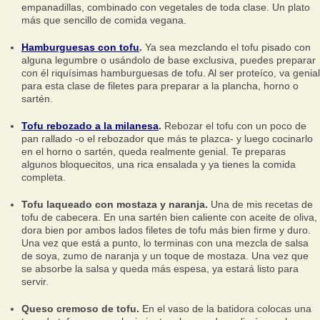
empanadillas, combinado con vegetales de toda clase. Un plato
más que sencillo de comida vegana.
Hamburguesas con tofu
.
Ya sea mezclando el tofu pisado con
alguna legumbre o usándolo de base exclusiva, puedes preparar
con él riquísimas hamburguesas de tofu. Al ser proteíco, va genial
para esta clase de filetes para preparar a la plancha, horno o
sartén.
Tofu rebozado a la milanesa
.
Rebozar el tofu con un poco de
pan rallado -o el rebozador que más te plazca- y luego cocinarlo
en el horno o sartén, queda realmente genial. Te preparas
algunos bloquecitos, una rica ensalada y ya tienes la comida
completa.
Tofu laqueado con mostaza y naranja.
Una de mis recetas de
tofu de cabecera. En una sartén bien caliente con aceite de oliva,
dora bien por ambos lados filetes de tofu más bien firme y duro.
Una vez que está a punto, lo terminas con una mezcla de salsa
de soya, zumo de naranja y un toque de mostaza. Una vez que
se absorbe la salsa y queda más espesa, ya estará listo para
servir.
Queso cremoso de tofu.
En el vaso de la batidora colocas una