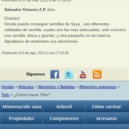
Publicado el 21 de may, 2012 a las 17:06:03
Salvador Octavio Z.P.
dice...
Gracias!.
Donde puedo conseguir semillas de Soya , veo diferentes
calidades de semilla, cuales son las mas adecuadas, solo conosco
una semilla, blaca y grande, y otra pequeña no tan blanca.
Agradesco de antemano sus atenciones
Publicado el 5 de ago, 2012 a las 17:10:20
Síguenos
Innatia
>
Articulos
>
Alimentos y Bebidas
>
Alimentos artesanos
>
Tofu
> ¿Cómo hacer Tofu?
Alimentación sana
Infantil
Cómo cocinar
Propiedades
Componentes
Artesanos