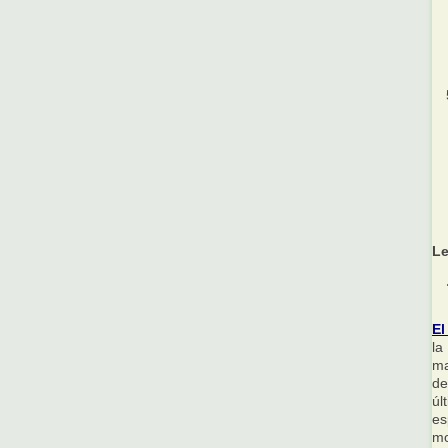
Le
El
la
ma
de
úl
es
mo