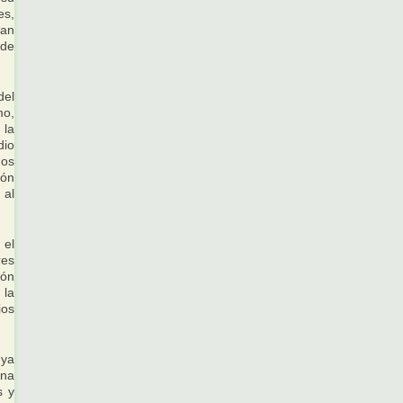
es,
lan
 de
del
mo,
 la
dio
ños
ión
 al
 el
res
ión
 la
ios
uya
ona
s y