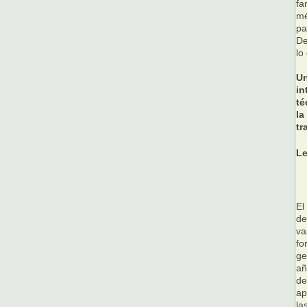
fa
mé
pa
De
lo
Un
in
té
la
tr
Le
E
de
va
fo
ge
añ
de
ap
la