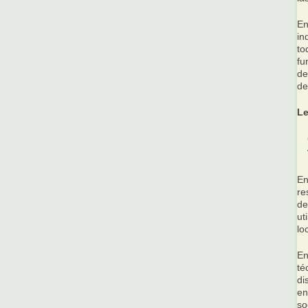
En
in
to
fu
de
de
Le
En
re
de
ut
lo
En
té
di
en
so