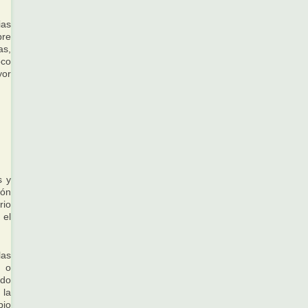
ias
bre
as,
oco
yor
s y
ión
rio
 el
las
r o
edo
 la
pio