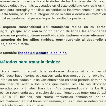
miliares en el curso de las actividades de las Escuelas de Padres, 
todos educativos más adecuados en el trato cotidiano con los hijos y 
utas para corregir y modificar las conductas inconvenientes de los niñ
 esta forma, se logra la integración de la familia dentro del tratamien
 cual es fundamental para el logro de resultados positivos.
 aspecto trascendental del tratamiento radica en su carác
tegral, ya que sólo con la combinación de todas las actividade
cnicas se puede obtener resultados alentadores y más eficaces
 atención de los niños tímidos, contribuyendo al desarrollo 
abajo comunitario.
e también:
Etapas del desarrollo del niño
Métodos para tratar la timidez
l
tratamiento integral
debe realizarse durante el curso escol
biéndose hacer cortes evaluativos cada tres meses con el objetivo
lorar los resultados que se van obteniendo en cada período para de e
rma "dar de alta" a los niños que hayan resuelto las dificulta
neradas por la timidez. Para los niños comprendidos entre los 6 
os, se recomienda que la sesión de tratamiento debe tener una durac
 45 a 60 minutos, con cuatro frecuencias semanales, es dec
roximadamente 3 ó 4 horas por semana, en las cuales se deben reali
s actividades ya mencionadas.