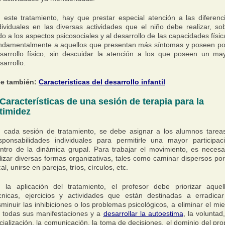
 este tratamiento, hay que prestar especial atención a las diferenc
dividuales en las diversas actividades que el niño debe realizar, so
do a los aspectos psicosociales y al desarrollo de las capacidades físic
ndamentalmente a aquellos que presentan más síntomas y poseen p
sarrollo físico, sin descuidar la atención a los que poseen un ma
sarrollo.
e también:
Características del desarrollo infantil
Características de una sesión de terapia para la
timidez
 cada sesión de tratamiento, se debe asignar a los alumnos tarea
sponsabilidades individuales para permitirle una mayor participac
ntro de la dinámica grupal. Para trabajar el movimiento, es necesa
ilizar diversas formas organizativas, tales como caminar dispersos por
cal, unirse en parejas, tríos, círculos, etc.
 la aplicación del tratamiento, el profesor debe priorizar aquel
cnicas, ejercicios y actividades que están destinadas a erradica
sminuir las inhibiciones o los problemas psicológicos, a eliminar el mi
 todas sus manifestaciones y a
desarrollar la autoestima
, la voluntad,
cialización, la comunicación, la toma de decisiones, el dominio del pro