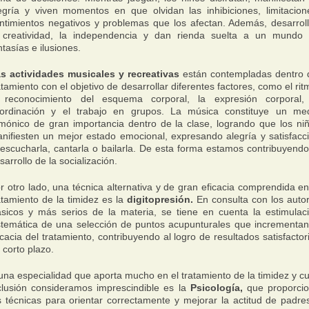
egría y viven momentos en que olvidan las inhibiciones, limitacion
ntimientos negativos y problemas que los afectan. Además, desarrol
 creatividad, la independencia y dan rienda suelta a un mundo
ntasías e ilusiones.
s actividades musicales y recreativas
están contempladas dentro 
atamiento con el objetivo de desarrollar diferentes factores, como el rit
 reconocimiento del esquema corporal, la expresión corporal,
ordinación y el trabajo en grupos. La música constituye un me
mónico de gran importancia dentro de la clase, logrando que los ni
nifiesten un mejor estado emocional, expresando alegría y satisfacc
 escucharla, cantarla o bailarla. De esta forma estamos contribuyendo
sarrollo de la socialización.
r otro lado, una técnica alternativa y de gran eficacia comprendida en
atamiento de la timidez es la
digitopresión.
En consulta con los auto
ásicos y más serios de la materia, se tiene en cuenta la estimulac
stemática de una selección de puntos acupunturales que incrementan
icacia del tratamiento, contribuyendo al logro de resultados satisfactor
 corto plazo.
una especialidad que aporta mucho en el tratamiento de la timidez y c
clusión consideramos imprescindible es la
Psicología,
que proporci
s técnicas para orientar correctamente y mejorar la actitud de padre