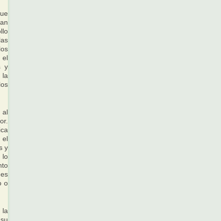
que
an
llo
las
los
el
s y
 la
los
 al
or.
ica
 el
s y
 lo
nto
des
o o
 la
 su