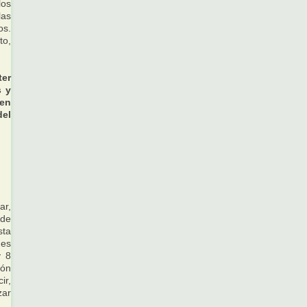
los
las
os.
to,
ter
s y
 en
del
ar,
 de
sta
des
y 8
ión
ir,
zar