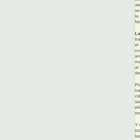
al
se
la
fa
La
tr
el
co
ar
ma
al
de
Po
tr
cl
si
ef
en
Y 
in
la