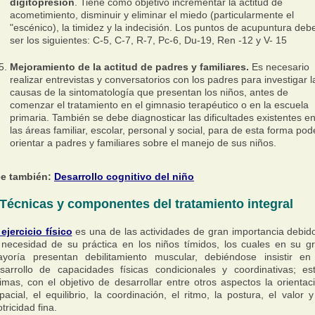
digitopresión
. Tiene como objetivo incrementar la actitud de
acometimiento, disminuir y eliminar el miedo (particularmente el
"escénico), la timidez y la indecisión. Los puntos de acupuntura deb
ser los siguientes: C-5, C-7, R-7, Pc-6, Du-19, Ren -12 y V- 15
Mejoramiento de la actitud de padres y familiares.
Es necesario
realizar entrevistas y conversatorios con los padres para investigar l
causas de la sintomatología que presentan los niños, antes de
comenzar el tratamiento en el gimnasio terapéutico o en la escuela
primaria. También se debe diagnosticar las dificultades existentes e
las áreas familiar, escolar, personal y social, para de esta forma pod
orientar a padres y familiares sobre el manejo de sus niños.
e también:
Desarrollo cognitivo del niño
Técnicas y componentes del tratamiento integral
 ejercicio físico
es una de las actividades de gran importancia debid
 necesidad de su práctica en los niños tímidos, los cuales en su g
yoría presentan debilitamiento muscular, debiéndose insistir en
sarrollo de capacidades físicas condicionales y coordinativas; es
timas, con el objetivo de desarrollar entre otros aspectos la orientac
pacial, el equilibrio, la coordinación, el ritmo, la postura, el valor y
tricidad fina.