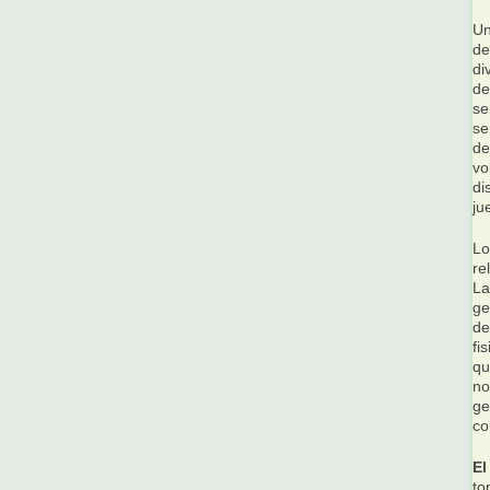
Un
de
di
de
se
se
de
vo
di
ju
Lo
re
La
ge
de
fi
qu
no
ge
co
El
to