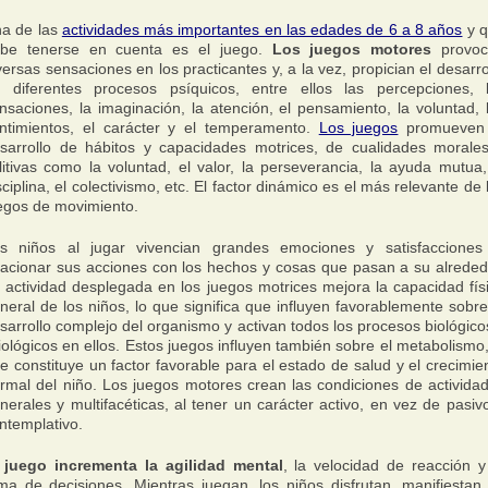
a de las
actividades más importantes en las edades de 6 a 8 años
y 
be tenerse en cuenta es el juego.
Los juegos motores
provoc
versas sensaciones en los practicantes y, a la vez, propician el desarro
 diferentes procesos psíquicos, entre ellos las percepciones, 
nsaciones, la imaginación, la atención, el pensamiento, la voluntad, 
ntimientos, el carácter y el temperamento.
Los juegos
promueven 
sarrollo de hábitos y capacidades motrices, de cualidades morale
litivas como la voluntad, el valor, la perseverancia, la ayuda mutua,
sciplina, el colectivismo, etc. El factor dinámico es el más relevante de 
egos de movimiento.
s niños al jugar vivencian grandes emociones y satisfacciones
lacionar sus acciones con los hechos y cosas que pasan a su alreded
 actividad desplegada en los juegos motrices mejora la capacidad fís
neral de los niños, lo que significa que influyen favorablemente sobre
sarrollo complejo del organismo y activan todos los procesos biológico
siológicos en ellos. Estos juegos influyen también sobre el metabolismo,
e constituye un factor favorable para el estado de salud y el crecimie
rmal del niño. Los juegos motores crean las condiciones de activida
nerales y multifacéticas, al tener un carácter activo, en vez de pasiv
ntemplativo.
 juego incrementa la agilidad mental
, la velocidad de reacción y
ma de decisiones. Mientras juegan, los niños disfrutan, manifiestan