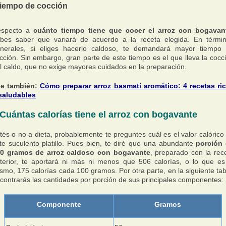
iempo de cocción
especto a
cuánto tiempo tiene que cocer el arroz con bogavan
bes saber que variará de acuerdo a la receta elegida. En térmi
nerales, si eliges hacerlo caldoso, te demandará mayor tiempo
cción. Sin embargo, gran parte de este tiempo es el que lleva la cocc
l caldo, que no exige mayores cuidados en la preparación.
e también:
Cómo preparar arroz basmati aromático: 4 recetas ri
saludables
Cuántas calorías tiene el arroz con bogavante
tés o no a dieta, probablemente te preguntes cuál es el valor calórico
te suculento platillo. Pues bien, te diré que una abundante
porción
0 gramos de arroz caldoso con bogavante
, preparado con la rec
terior, te aportará ni más ni menos que 506 calorías, o lo que es
smo, 175 calorías cada 100 gramos. Por otra parte, en la siguiente tab
contrarás las cantidades por porción de sus principales componentes:
Componente
Gramos