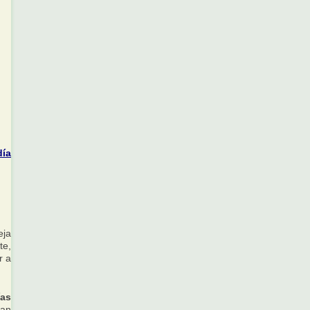
día
eja
te,
r a
ías
ran