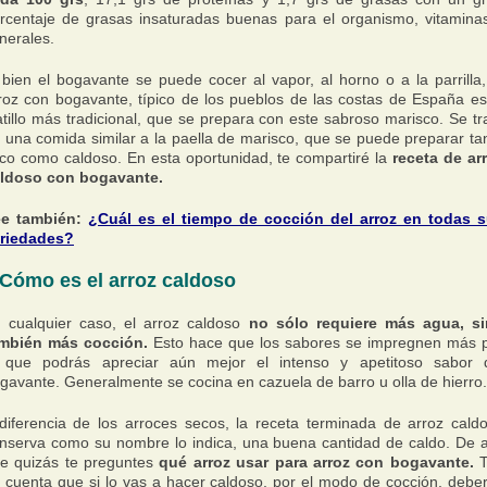
rcentaje de grasas insaturadas buenas para el organismo, vitamina
nerales.
 bien el bogavante se puede cocer al vapor, al horno o a la parrilla,
roz con bogavante, típico de los pueblos de las costas de España es
atillo más tradicional, que se prepara con este sabroso marisco. Se tr
 una comida similar a la paella de marisco, que se puede preparar ta
co como caldoso. En esta oportunidad, te compartiré la
receta de ar
ldoso con bogavante.
ee también:
¿Cuál es el tiempo de cocción del arroz en todas 
riedades?
Cómo es el arroz caldoso
 cualquier caso, el arroz caldoso
no sólo requiere más agua, s
mbién más cocción.
Esto hace que los sabores se impregnen más 
 que podrás apreciar aún mejor el intenso y apetitoso sabor 
gavante. Generalmente se cocina en cazuela de barro u olla de hierro.
diferencia de los arroces secos, la receta terminada de arroz cald
nserva como su nombre lo indica, una buena cantidad de caldo. De al
e quizás te preguntes
qué arroz usar para arroz con bogavante.
T
 cuenta que si lo vas a hacer caldoso, por el modo de cocción, debe