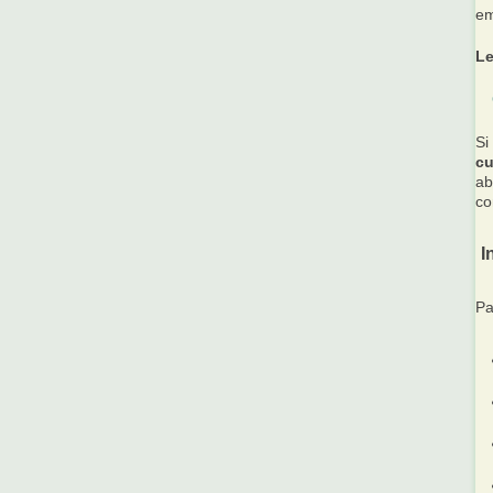
em
Le
Si
cu
ab
co
I
Pa