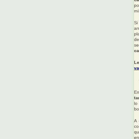
po
mi
Si
ar
pl
de
se
ca
L
va
En
ta
lo
bo
A 
co
qu
en