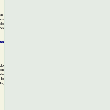
te
,
nos
 de
ión
cas
 de
 de
eta
 lo
la,