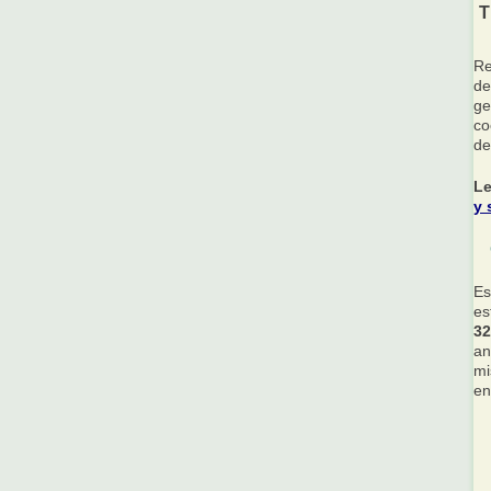
T
R
de
ge
co
de
Le
y 
Es
es
32
an
mi
en