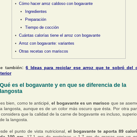
Cómo hacer arroz caldoso con bogavante
Ingredientes
Preparación
Tiempo de cocción
Cuántas calorías tiene el arroz con bogavante
Arroz con bogavante: variantes
Otras recetas con mariscos
ee también:
6 Ideas para reciclar ese arroz que te sobró del 
terior
Qué es el bogavante y en que se diferencia de la
langosta
es bien, como te anticipé,
el bogavante es un marisco
que se asem
la langosta, aunque es de un color más oscuro que ésta. Por otra par
 considera que la calidad de la carne de bogavante es incluso, superio
 de la langosta.
sde el punto de vista nutricional,
el bogavante te aporta 89 calor
da 100 grs
, 17,1 grs de proteínas y 1,7 grs de grasas con un g