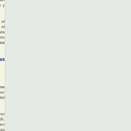
s y
 el
 el
ata
nto
roz
sus
ino
por
del
oso
lí,
en
rás