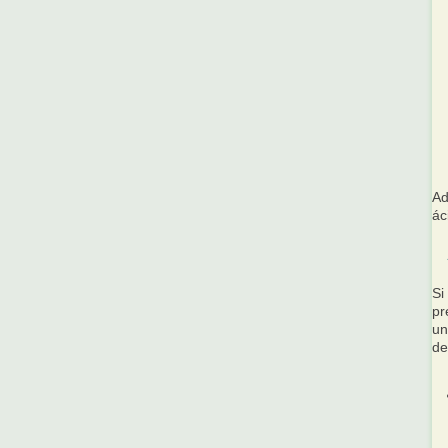
Ad
ác
Si
pr
un
de