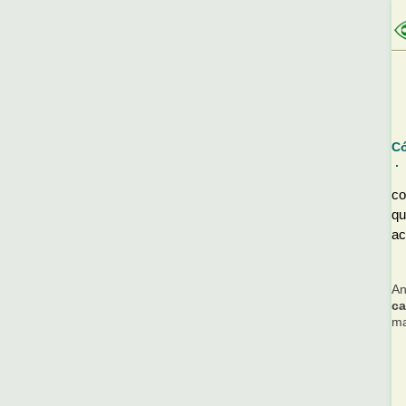
Có
co
qu
a
An
c
ma