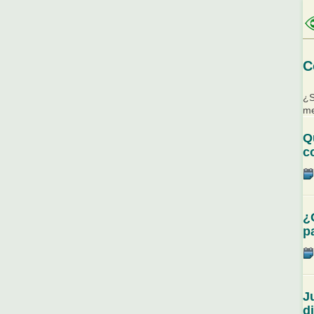
C
¿S
me
Q
c
¿
p
J
d