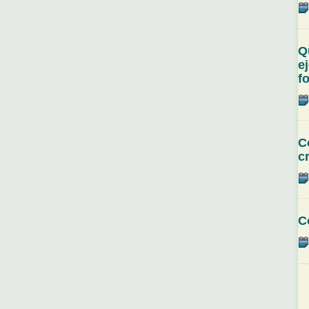
Q
e
f
C
c
C