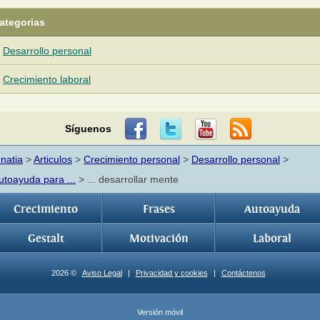
ategorias
Desarrollo personal
Crecimiento laboral
Síguenos
nnatia
>
Articulos
>
Crecimiento personal
>
Desarrollo personal
>
utoayuda para ...
> ... desarrollar mente
Crecimiento
Frases
Autoayuda
Gestalt
Motivación
Laboral
2026 ©
Aviso Legal
|
Privacidad y cookies
|
Contáctenos
Versión móvil