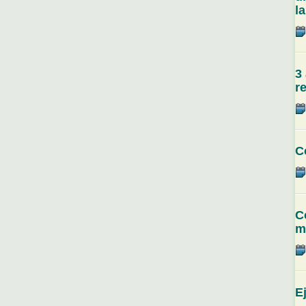
l
3
r
C
C
m
E