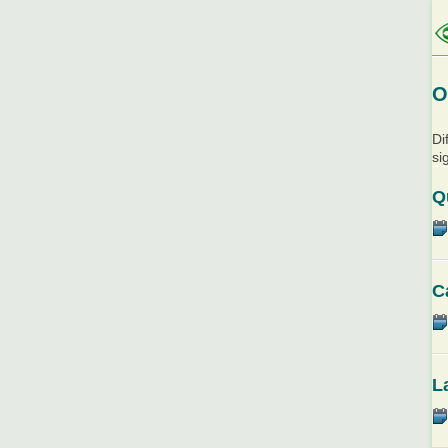
O
Di
si
Q
C
L