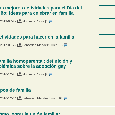
as mejores actividades para el Dia del
iño: ideas para celebrar en familia
2019-07-29 |
Monserrat Sosa |
1
ctividades para hacer en la familia
2017-01-22 |
Sebastián Méndez Errico |
13
amilia homoparental: definición y
olémica sobre la adopción gay
2016-12-28 |
Monserrat Sosa |
2
ipos de familia
2016-12-14 |
Sebastián Méndez Errico |
68
ómo lograr la unión familiar